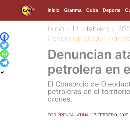
Ir
Inicio
Granma
Cuba
Deporte
Cu
al
contenido
Inicio
17
febrero
20
Denuncian ataque con dron
Denuncian ata
petrolera en 
El Consorcio de Oleoduc
petroleras en el territor
drones.
POR
PRENSA LATINA
/
17 FEBRERO, 2025