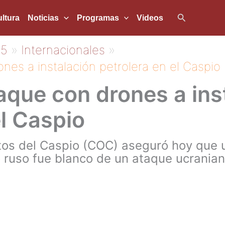
Buscar
ltura
Noticias
Programas
Videos
25
Internacionales
es a instalación petrolera en el Caspio
que con drones a ins
el Caspio
tos del Caspio (COC) aseguró hoy que u
io ruso fue blanco de un ataque ucranian