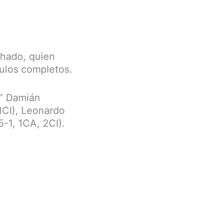
chado, quien
tulos completos.
a” Damián
1CI), Leonardo
-1, 1CA, 2CI).