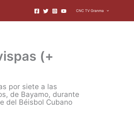
CNC TV Granma
vispas (+
s por siete a las
dos, de Bayamo, durante
ite del Béisbol Cubano