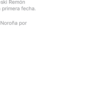
lieski Remón
a primera fecha.
 Noroña por