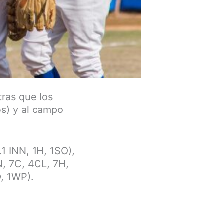
tras que los
es) y al campo
.1 INN, 1H, 1SO),
, 7C, 4CL, 7H,
O, 1WP).