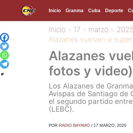
Ir
Inicio
Granma
Cuba
Deporte
Cu
al
contenido
Inicio
17
marzo
202
Alazanes vuelven a supera
Alazanes vuel
fotos y video)
Los Alazanes de Granma d
Avispas de Santiago de 
el segundo partido entre
(LEBC).
POR
RADIO BAYAMO
/
17 MARZO, 2025