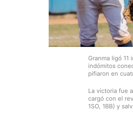
Granma ligó 11 
indómitos conec
pifiaron en cua
La victoria fue 
cargó con el re
1SO, 1BB) y sal