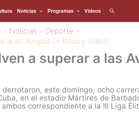
Buscar
ltura
Noticias
Programas
Videos
5
Noticias
Deporte
r a las Avispas (+ fotos y video)
ven a superar a las A
errotaron, este domingo, ocho carrera
Cuba, en el estadio Mártires de Barba
 ambos correspondiente a la III Liga Él