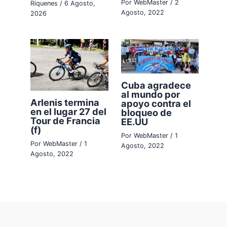
Por
WebMaster
/
2
Riquenes
/
6 Agosto,
Agosto, 2022
2026
Cuba agradece
al mundo por
Arlenis termina
apoyo contra el
en el lugar 27 del
bloqueo de
Tour de Francia
EE.UU
(f)
Por
WebMaster
/
1
Por
WebMaster
/
1
Agosto, 2022
Agosto, 2022