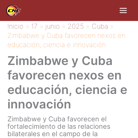
Ir
al
contenido
Inicio
17
junio
2025
Cuba
Zimbabwe y Cuba favorecen nexos en
educación, ciencia e innovación
Zimbabwe y Cuba
favorecen nexos en
educación, ciencia e
innovación
Zimbabwe y Cuba favorecen el
fortalecimiento de las relaciones
bilaterales en el campo de la