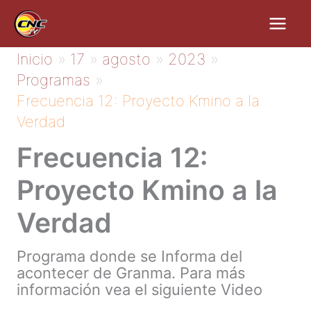
Ir
al
contenido
Inicio
17
agosto
2023
Programas
Frecuencia 12: Proyecto Kmino a la
Verdad
Frecuencia 12:
Proyecto Kmino a la
Verdad
Programa donde se Informa del
acontecer de Granma. Para más
información vea el siguiente Video