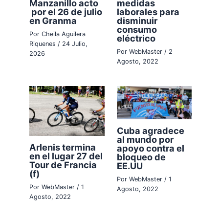
Manzanillo acto
medidas
por el 26 de julio
laborales para
en Granma
disminuir
consumo
Por
Cheila Aguilera
eléctrico
Riquenes
/
24 Julio,
Por
WebMaster
/
2
2026
Agosto, 2022
Cuba agradece
al mundo por
Arlenis termina
apoyo contra el
en el lugar 27 del
bloqueo de
Tour de Francia
EE.UU
(f)
Por
WebMaster
/
1
Por
WebMaster
/
1
Agosto, 2022
Agosto, 2022