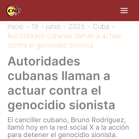
Ir
al
contenido
Inicio
19
junio
2025
Cuba
Autoridades cubanas llaman a actuar
contra el genocidio sionista
Autoridades
cubanas llaman a
actuar contra el
genocidio sionista
El canciller cubano, Bruno Rodríguez,
llamó hoy en la red social X a la acción
para detener el genocidio sionista.