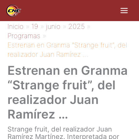
Ir
al
contenido
Inicio
19
junio
2025
Programas
Estrenan en Granma “Strange fruit”, del
realizador Juan Ramírez …
Estrenan en Granma
“Strange fruit”, del
realizador Juan
Ramírez …
Strange fruit, del realizador Juan
Ramírez Martínez. Interpretada por