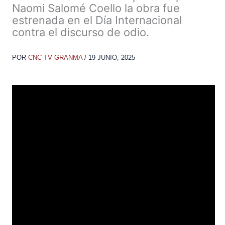
Naomi Salomé Coello la obra fue
estrenada en el Día Internacional
contra el discurso de odio.
POR
CNC TV GRANMA
/
19 JUNIO, 2025