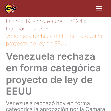
Ir
al
contenido
Inicio
19
noviembre
2024
Internacionales
Venezuela rechaza en forma categórica
proyecto de ley de EEUU
Venezuela rechaza
en forma categórica
proyecto de ley de
EEUU
Venezuela rechazó hoy en forma
categórica la aprobación por la Cámara