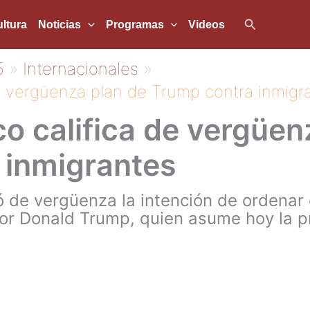
Buscar
ltura
Noticias
Programas
Videos
5
Internacionales
e vergüenza plan de Trump contra inmigr
o califica de vergüen
 inmigrantes
có de vergüenza la intención de ordena
or Donald Trump, quien asume hoy la p