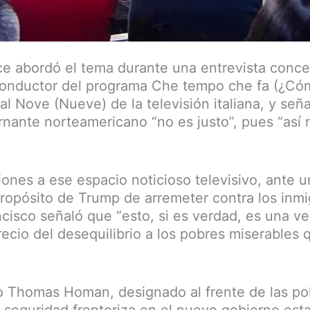
ce abordó el tema durante una entrevista conce
conductor del programa Che tempo che fa (¿Cóm
al Nove (Nueve) de la televisión italiana, y señ
nante norteamericano “no es justo”, pues “así 
iones a ese espacio noticioso televisivo, ante 
propósito de Trump de arremeter contra los inm
ancisco señaló que “esto, si es verdad, es una 
recio del desequilibrio a los pobres miserables 
mo Thomas Homan, designado al frente de las pol