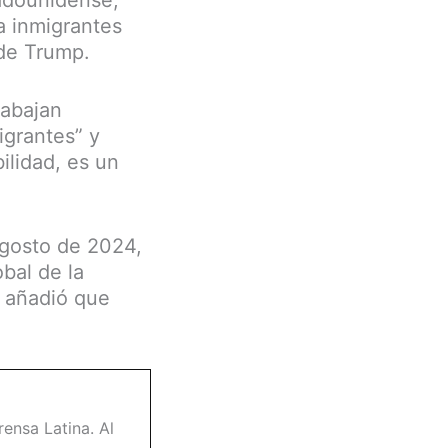
tadounidense,
a inmigrantes
 de Trump.
rabajan
igrantes” y
ilidad, es un
agosto de 2024,
bal de la
 y añadió que
ensa Latina. Al