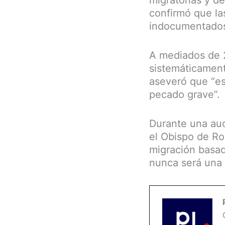
migratorias y d
confirmó que la
indocumentados,
A mediados de 2
sistemáticament
aseveró que “es
pecado grave”.
Durante una aud
el Obispo de Ro
migración basada
nunca será una s