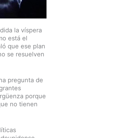
dida la víspera
o está el
aló que ese plan
no se resuelven
una pregunta de
igrantes
vergüenza porque
que no tienen
íticas