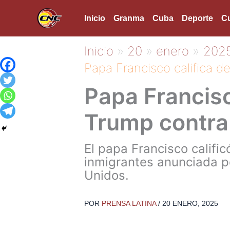
Ir
Inicio
Granma
Cuba
Deporte
Cu
al
contenido
Inicio
20
enero
202
Papa Francisco califica d
Papa Francisc
Trump contra
El papa Francisco califi
inmigrantes anunciada p
Unidos.
POR
PRENSA LATINA
/
20 ENERO, 2025