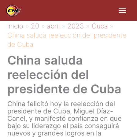
Ir
al
contenido
Inicio
20
abril
2023
Cuba
China saluda reelección del presidente
de Cuba
China saluda
reelección del
presidente de Cuba
China felicitó hoy la reelección del
presidente de Cuba, Miguel Díaz-
Canel, y manifestó confianza en que
bajo su liderazgo el país conseguirá
nuevos y grandes logros en la