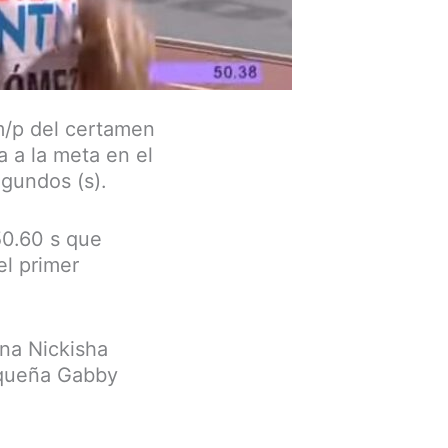
m/p del certamen
 a la meta en el
gundos (s).
50.60 s que
el primer
ana Nickisha
riqueña Gabby