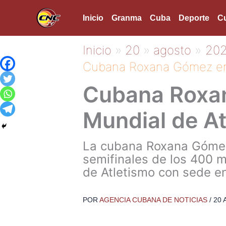
Ir
Inicio
Granma
Cuba
Deporte
Cu
al
contenido
Inicio
20
agosto
20
Cubana Roxana Gómez en 
Cubana Roxan
Mundial de At
La cubana Roxana Gómez, 
semifinales de los 400 
de Atletismo con sede en
POR
AGENCIA CUBANA DE NOTICIAS
/
20 