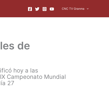
CNC TV Granma
les de
ficó hoy a las
 XIX Campeonato Mundial
ía 27