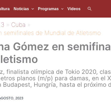
Buscar
ltura
Noticias
Programas
Videos
23
Cuba
semifinales de Mundial de Atletismo
a Gómez en semifina
letismo
finalista olímpica de Tokio 2020, clasi
metros planos (m/p) para damas, en el
 Budapest, Hungría, hasta el próximo d
AGOSTO, 2023