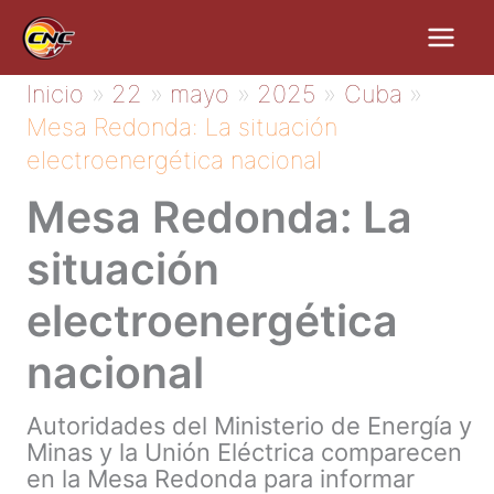
Ir
al
contenido
Inicio
22
mayo
2025
Cuba
Mesa Redonda: La situación
electroenergética nacional
Mesa Redonda: La
situación
electroenergética
nacional
Autoridades del Ministerio de Energía y
Minas y la Unión Eléctrica comparecen
en la Mesa Redonda para informar