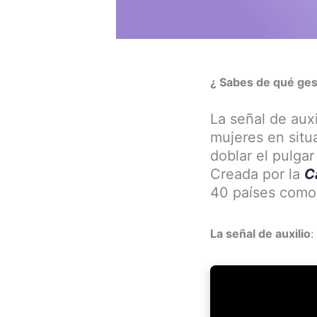
¿ Sabes de qu
é ge
La señal de aux
mujeres en situ
doblar el pulga
Creada por la
C
40 países como h
La señal de auxilio
: