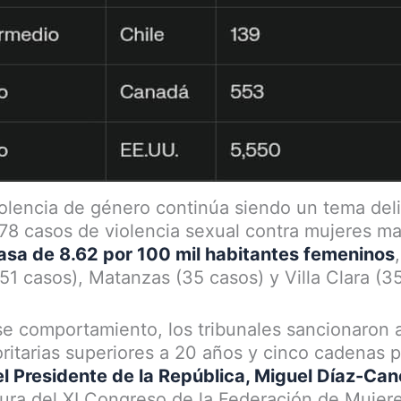
iolencia de género continúa siendo un tema de
378 casos de violencia sexual contra mujeres m
asa de 8.62 por 100 mil habitantes femeninos
51 casos), Matanzas (35 casos) y Villa Clara (3
e comportamiento, los tribunales sancionaron 
itarias superiores a 20 años y cinco cadenas 
el Presidente de la República, Miguel Díaz-Ca
sura del XI Congreso de la Federación de Muje