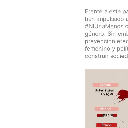
Frente a este p
han impulsado
#NiUnaMenos o #
género. Sin emba
prevención efec
femenino y polí
construir socie