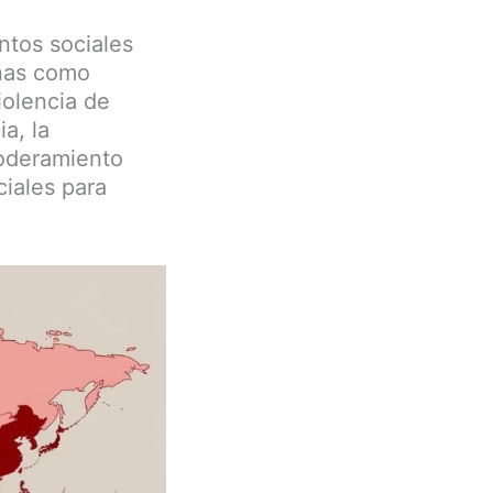
ntos sociales
ñas como
iolencia de
a, la
poderamiento
iales para