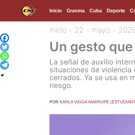
Ir
Inicio
Granma
Cuba
Deporte
Cu
al
contenido
Inicio
22
mayo
202
Un gesto que 
La señal de auxilio inte
situaciones de violencia
cerrados. Ya se usa en m
riesgo.
POR
KARLA VIGOA MARRUPE (ESTUDIAN