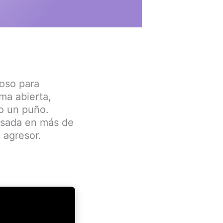
roso para
ma abierta,
do un puño.
usada en más de
 agresor.