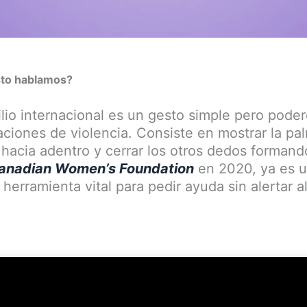
sto hablamos?
ilio internacional es un gesto simple pero pode
aciones de violencia. Consiste en mostrar la pal
r hacia adentro y cerrar los otros dedos forman
anadian Women’s Foundation
en 2020, ya es 
erramienta vital para pedir ayuda sin alertar al