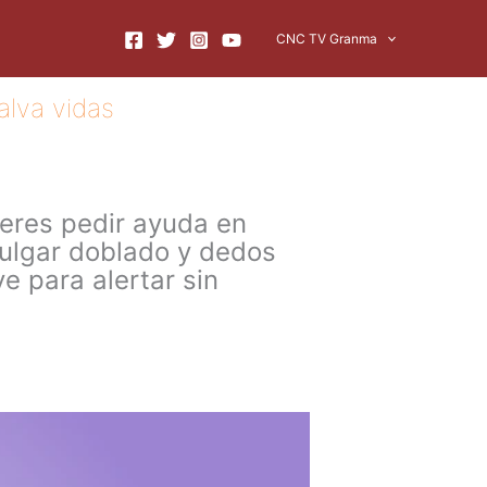
CNC TV Granma
alva vidas
jeres pedir ayuda en
pulgar doblado y dedos
 para alertar sin