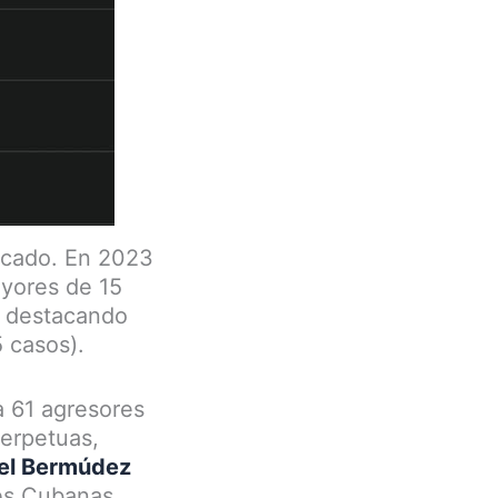
licado. En 2023
ayores de 15
, destacando
5 casos).
a 61 agresores
perpetuas,
nel Bermúdez
res Cubanas