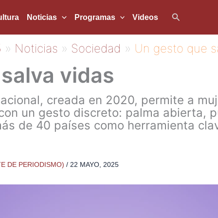
Buscar
ltura
Noticias
Programas
Videos
5
Noticias
Sociedad
Un gesto que s
salva vidas
rnacional, creada en 2020, permite a mu
 con un gesto discreto: palma abierta, 
ás de 40 países como herramienta clave
TE DE PERIODISMO)
/
22 MAYO, 2025