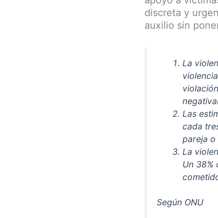
discreta y urge
auxilio sin pone
La violen
violenci
violació
negativa
Las esti
cada tre
pareja o
La viole
Un 38% d
cometido
Según ONU