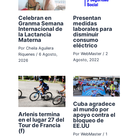
Celebran en
Presentan
Granma Semana
medidas
Internacional de
laborales para
la Lactancia
disminuir
Materna
consumo
eléctrico
Por
Cheila Aguilera
Por
WebMaster
/
2
Riquenes
/
6 Agosto,
Agosto, 2022
2026
Cuba agradece
al mundo por
Arlenis termina
apoyo contra el
en el lugar 27 del
bloqueo de
Tour de Francia
EE.UU
(f)
Por
WebMaster
/
1