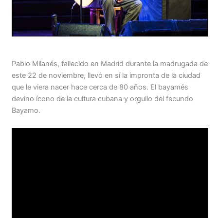
Pablo Milanés, fallecido en Madrid durante la madrugada de
este 22 de noviembre, llevó en sí la impronta de la ciudad
que le viera nacer hace cerca de 80 años. El bayamés
devino ícono de la cultura cubana y orgullo del fecundo
Bayamo.