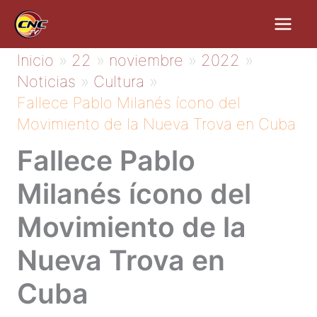
Ir
al
contenido
Inicio
22
noviembre
2022
Noticias
Cultura
Fallece Pablo Milanés ícono del
Movimiento de la Nueva Trova en Cuba
Fallece Pablo
Milanés ícono del
Movimiento de la
Nueva Trova en
Cuba