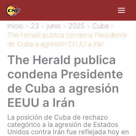
Ir
al
contenido
Inicio
23
junio
2025
Cuba
The Herald publica condena Presidente
de Cuba a agresión EEUU a Irán
The Herald publica
condena Presidente
de Cuba a agresión
EEUU a Irán
La posición de Cuba de rechazo
categórico a la agresión de Estados
Unidos contra Irán fue reflejada hoy en