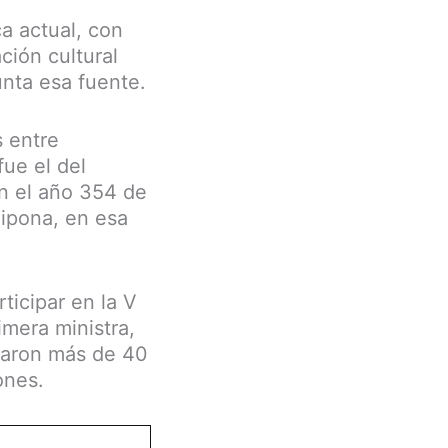
ca actual, con
ación cultural
unta esa fuente.
s entre
ue el del
en el año 354 de
Hipona, en esa
ticipar en la V
imera ministra,
rmaron más de 40
ones.