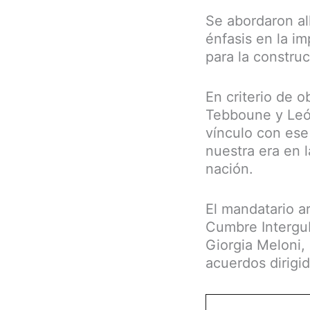
Se abordaron all
énfasis en la im
para la construc
En criterio de o
Tebboune y León
vínculo con ese
nuestra era en 
nación.
El mandatario ar
Cumbre Intergube
Giorgia Meloni,
acuerdos dirigi