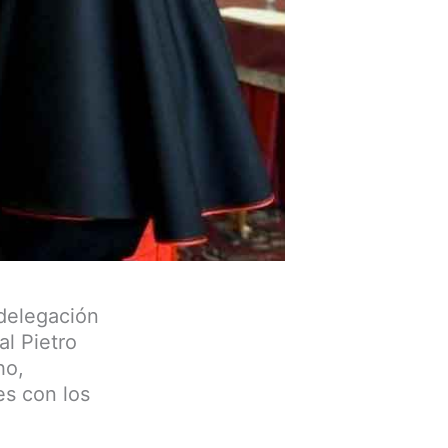
 delegación
al Pietro
ho,
es con los