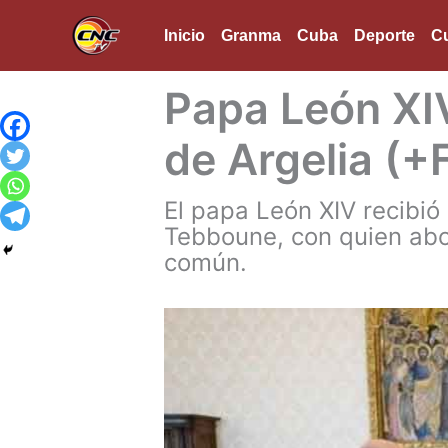
Ir
Inicio
Granma
Cuba
Deporte
Cu
al
contenido
Papa León XIV
de Argelia (+
El papa León XIV recibió
Tebboune, con quien abor
común.