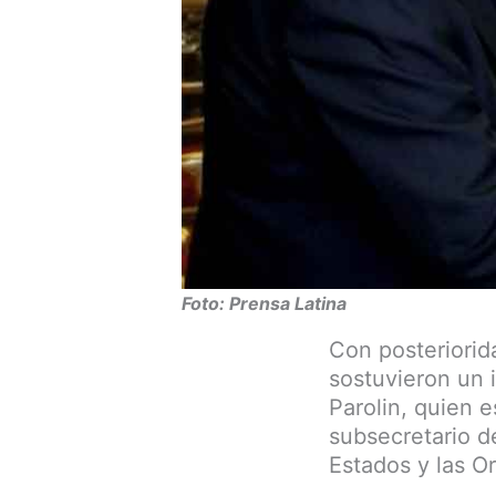
Foto: Prensa Latina
Con posteriorid
sostuvieron un 
Parolin, quien 
subsecretario d
Estados y las O