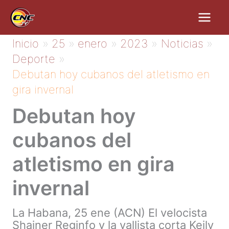
Ir
al
contenido
Inicio
25
enero
2023
Noticias
Deporte
Debutan hoy cubanos del atletismo en
gira invernal
Debutan hoy
cubanos del
atletismo en gira
invernal
La Habana, 25 ene (ACN) El velocista
Shainer Reginfo y la vallista corta Keily