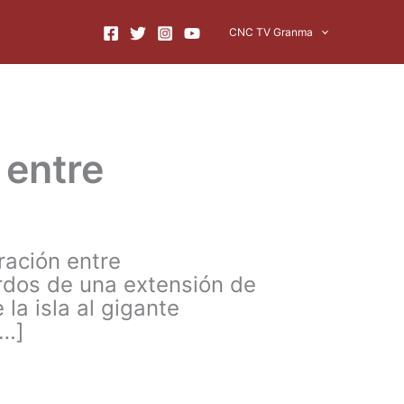
CNC TV Granma
 entre
ración entre
erdos de una extensión de
la isla al gigante
[…]