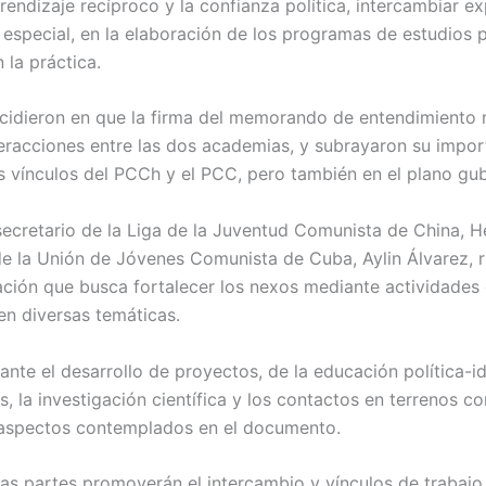
endizaje recíproco y la confianza política, intercambiar ex
 especial, en la elaboración de los programas de estudios 
la práctica.
cidieron en que la firma del memorando de entendimient
teracciones entre las dos academias, y subrayaron su impor
s vínculos del PCCh y el PCC, pero también en el plano gu
 secretario de la Liga de la Juventud Comunista de China, H
de la Unión de Jóvenes Comunista de Cuba, Aylin Álvarez, 
ción que busca fortalecer los nexos mediante actividades 
en diversas temáticas.
nte el desarrollo de proyectos, de la educación política-i
 la investigación científica y los contactos en terrenos com
 aspectos contemplados en el documento.
as partes promoverán el intercambio y vínculos de trabajo