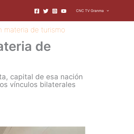
CNC TV Granma
 materia de turismo
teria de
a, capital de esa nación
s vínculos bilaterales