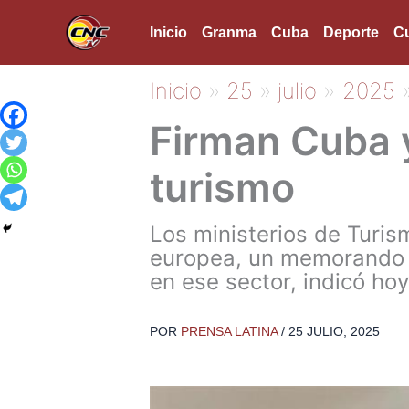
Ir
Inicio
Granma
Cuba
Deporte
Cu
al
contenido
Inicio
25
julio
2025
Firman Cuba 
turismo
Los ministerios de Turis
europea, un memorando de
en ese sector, indicó ho
POR
PRENSA LATINA
/
25 JULIO, 2025