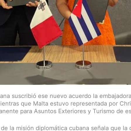
bana suscribió ese nuevo acuerdo la embajador
ientras que Malta estuvo representada por Chri
anente para Asuntos Exteriores y Turismo de es
e la misión diplomática cubana señala que la 