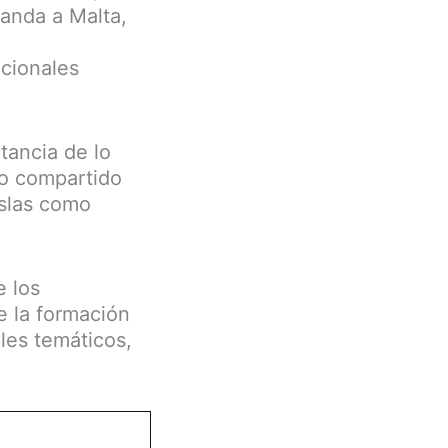
randa a Malta,
acionales
tancia de lo
so compartido
islas como
e los
e la formación
les temáticos,