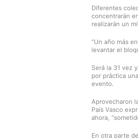
Diferentes colec
concentrarán en 
realizarán un m
“Un año más en 
levantar el blo
Será la 31 vez 
por práctica un
evento.
Aprovecharon la
País Vasco expr
ahora, “sometido
En otra parte d