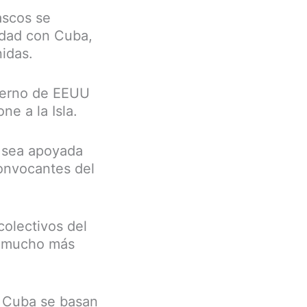
vascos se
ridad con Cuba,
idas.
bierno de EEUU
e a la Isla.
n sea apoyada
convocantes del
colectivos del
a, mucho más
n Cuba se basan