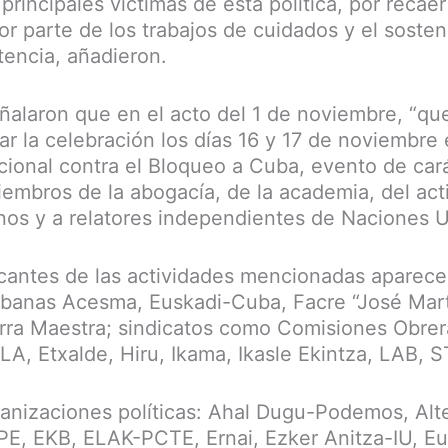
principales víctimas de esta política, por recae
r parte de los trabajos de cuidados y el sosten
tencia, añadieron.
eñalaron que en el acto del 1 de noviembre, “q
ar la celebración los días 16 y 17 de noviembre 
acional contra el Bloqueo a Cuba, evento de car
iembros de la abogacía, de la academia, del ac
s y a relatores independientes de Naciones U
cantes de las actividades mencionadas aparece
ubanas Acesma, Euskadi-Cuba, Facre “José Mar
rra Maestra; sindicatos como Comisiones Obre
LA, Etxalde, Hiru, Ikama, Ikasle Ekintza, LAB, 
anizaciones políticas: Ahal Dugu-Podemos, Alt
E, EKB, ELAK-PCTE, Ernai, Ezker Anitza-IU, E