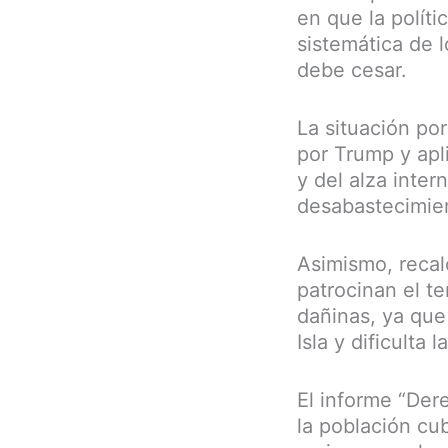
en que la políti
sistemática de 
debe cesar.
La situación po
por Trump y apl
y del alza inter
desabastecimien
Asimismo, recal
patrocinan el t
dañinas, ya que 
Isla y dificult
El informe “Der
la población cu