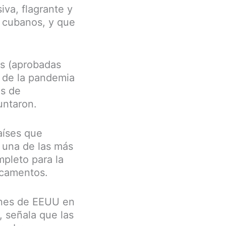
iva, flagrante y
 cubanos, y que
es (aprobadas
; de la pandemia
es de
untaron.
aíses que
s una de las más
mpleto para la
icamentos.
iones de EEUU en
, señala que las