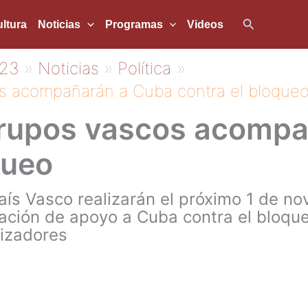
Buscar
ltura
Noticias
Programas
Videos
23
Noticias
Política
 acompañarán a Cuba contra el bloque
rupos vascos acompa
queo
s Vasco realizarán el próximo 1 de no
ación de apoyo a Cuba contra el bloqu
nizadores