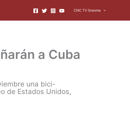
CNC TV Granma
o
ñarán a Cuba
viembre una bici-
eo de Estados Unidos,