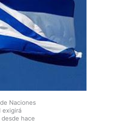
 de Naciones
 exigirá
a desde hace