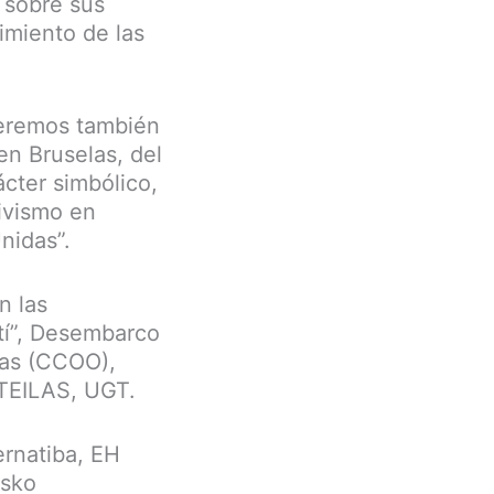
r sobre sus
imiento de las
ueremos también
en Bruselas, del
ácter simbólico,
tivismo en
nidas”.
n las
tí”, Desembarco
ras (CCOO),
STEILAS, UGT.
ernatiba, EH
usko