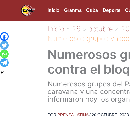
Ir
Inicio
Granma
Cuba
Deporte
Cu
al
contenido
Inicio
26
octubre
20
Numerosos grupos vascos
Numerosos g
contra el blo
Numerosos grupos del Paí
caravana y una concentr
informaron hoy los orga
POR
PRENSA LATINA
/
26 OCTUBRE, 2023