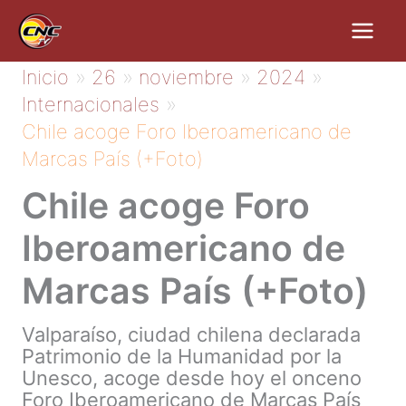
Ir
al
contenido
Inicio
26
noviembre
2024
Internacionales
Chile acoge Foro Iberoamericano de
Marcas País (+Foto)
Chile acoge Foro
Iberoamericano de
Marcas País (+Foto)
Valparaíso, ciudad chilena declarada
Patrimonio de la Humanidad por la
Unesco, acoge desde hoy el onceno
Foro Iberoamericano de Marcas País