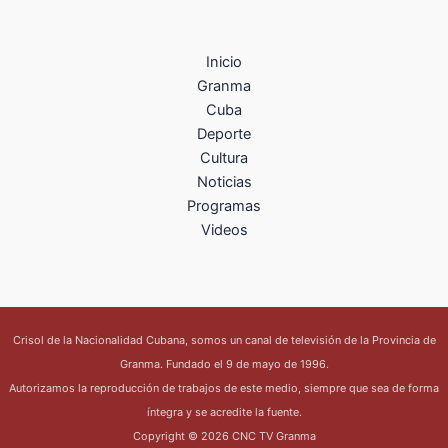
Inicio
Granma
Cuba
Deporte
Cultura
Noticias
Programas
Videos
Crisol de la Nacionalidad Cubana, somos un canal de televisión de la Provincia de
Granma. Fundado el 9 de mayo de 1996.
Autorizamos la reproducción de trabajos de este medio, siempre que sea de forma
íntegra y se acredite la fuente.
Copyright © 2026 CNC TV Granma