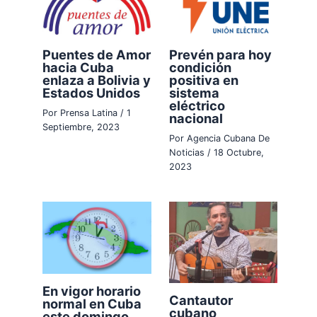
Prevén para hoy
Puentes de Amor
condición
hacia Cuba
positiva en
enlaza a Bolivia y
sistema
Estados Unidos
eléctrico
Por
Prensa Latina
/
1
nacional
Septiembre, 2023
Por
Agencia Cubana De
Noticias
/
18 Octubre,
2023
En vigor horario
Cantautor
normal en Cuba
cubano
este domingo