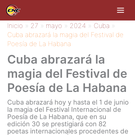
Ir
al
contenido
Inicio
27
mayo
2024
Cuba
Cuba abrazará la magia del Festival de
Poesía de La Habana
Cuba abrazará la
magia del Festival de
Poesía de La Habana
Cuba abrazará hoy y hasta el 1 de junio
la magia del Festival Internacional de
Poesía de La Habana, que en su
edición 30 se prestigiará con 82
poetas internacionales procedentes de