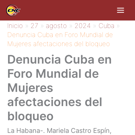
Ir
al
contenido
Inicio
27
agosto
2024
Cuba
Denuncia Cuba en Foro Mundial de
Mujeres afectaciones del bloqueo
Denuncia Cuba en
Foro Mundial de
Mujeres
afectaciones del
bloqueo
La Habana-. Mariela Castro Espín,