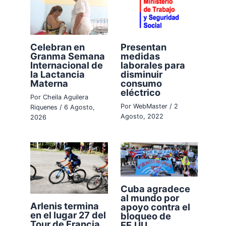
Celebran en
Presentan
Granma Semana
medidas
Internacional de
laborales para
la Lactancia
disminuir
Materna
consumo
eléctrico
Por
Cheila Aguilera
Por
WebMaster
/
2
Riquenes
/
6 Agosto,
Agosto, 2022
2026
Cuba agradece
al mundo por
Arlenis termina
apoyo contra el
en el lugar 27 del
bloqueo de
Tour de Francia
EE.UU