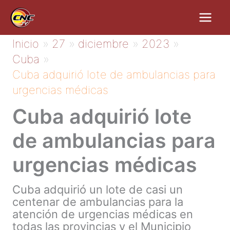
Ir
al
contenido
Inicio
27
diciembre
2023
Cuba
Cuba adquirió lote de ambulancias para
urgencias médicas
Cuba adquirió lote
de ambulancias para
urgencias médicas
Cuba adquirió un lote de casi un
centenar de ambulancias para la
atención de urgencias médicas en
todas las provincias y el Municipio