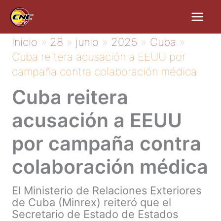
Ir
al
contenido
Inicio
28
junio
2025
Cuba
Cuba reitera acusación a EEUU por
campaña contra colaboración médica
Cuba reitera
acusación a EEUU
por campaña contra
colaboración médica
El Ministerio de Relaciones Exteriores
de Cuba (Minrex) reiteró que el
Secretario de Estado de Estados