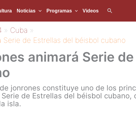
Buscar
ltura
Noticias
Programas
Videos
4
Cuba
 Serie de Estrellas del béisbol cubano
ones animará Serie de 
no
 de jonrones constituye uno de los prin
 Serie de Estrellas del béisbol cubano,
a isla.