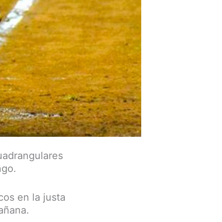
cuadrangulares
ngo.
os en la justa
mañana.