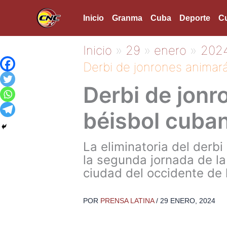
Ir
Inicio
Granma
Cuba
Deporte
Cu
al
contenido
Inicio
29
enero
202
Derbi de jonrones animará
Derbi de jonr
béisbol cuba
La eliminatoria del derbi
la segunda jornada de la
ciudad del occidente de l
POR
PRENSA LATINA
/
29 ENERO, 2024