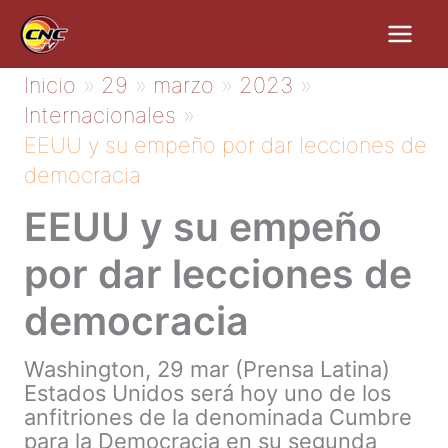
Ir
al
contenido
Inicio
29
marzo
2023
Internacionales
EEUU y su empeño por dar lecciones de
democracia
EEUU y su empeño
por dar lecciones de
democracia
Washington, 29 mar (Prensa Latina)
Estados Unidos será hoy uno de los
anfitriones de la denominada Cumbre
para la Democracia en su segunda