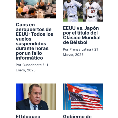
Caos en
EEUU vs. Japón
aeropuertos de
por el título del
EEUU: Todos los
Clásico Mundial
vuelos
de Béisbol
suspendidos
durante horas
Por
Prensa Latina
/
21
por un fallo
Marzo, 2023
informático
Por
Cubadebate
/
11
Enero, 2023
El bloqueo
Gobierno de