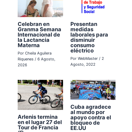
Celebran en
Presentan
Granma Semana
medidas
Internacional de
laborales para
la Lactancia
disminuir
Materna
consumo
eléctrico
Por
Cheila Aguilera
Por
WebMaster
/
2
Riquenes
/
6 Agosto,
Agosto, 2022
2026
Cuba agradece
al mundo por
Arlenis termina
apoyo contra el
en el lugar 27 del
bloqueo de
Tour de Francia
EE.UU