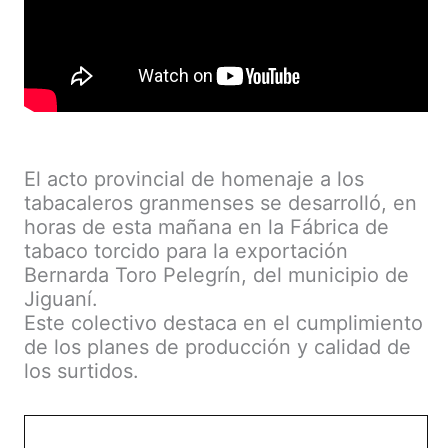
El acto provincial de homenaje a los
tabacaleros granmenses se desarrolló, en
horas de esta mañana en la Fábrica de
tabaco torcido para la exportación
Bernarda Toro Pelegrín, del municipio de
Jiguaní.
Este colectivo destaca en el cumplimiento
de los planes de producción y calidad de
los surtidos.