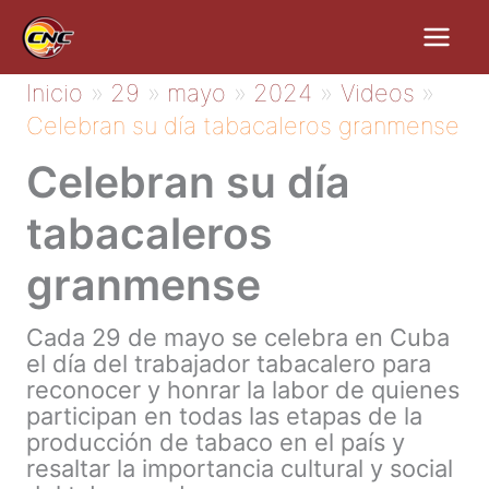
Ir
al
contenido
Inicio
29
mayo
2024
Videos
Celebran su día tabacaleros granmense
Celebran su día
tabacaleros
granmense
Cada 29 de mayo se celebra en Cuba
el día del trabajador tabacalero para
reconocer y honrar la labor de quienes
participan en todas las etapas de la
producción de tabaco en el país y
resaltar la importancia cultural y social