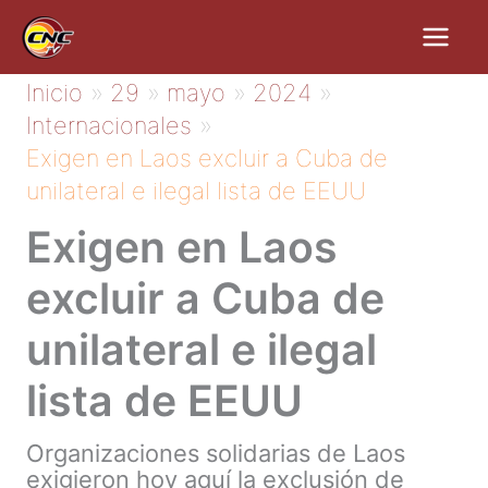
Ir
al
contenido
Inicio
29
mayo
2024
Internacionales
Exigen en Laos excluir a Cuba de
unilateral e ilegal lista de EEUU
Exigen en Laos
excluir a Cuba de
unilateral e ilegal
lista de EEUU
Organizaciones solidarias de Laos
exigieron hoy aquí la exclusión de