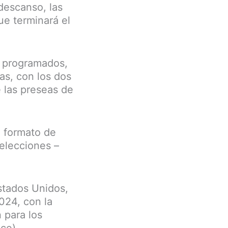
descanso, las
ue terminará el
s programados,
as, con los dos
e las preseas de
o formato de
elecciones –
Estados Unidos,
024, con la
 para los