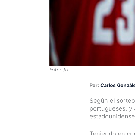
Foto: JIT
Por:
Carlos Gonzál
Según el sorteo 
portugueses, y 
estadounidenses
Teniendo en cue