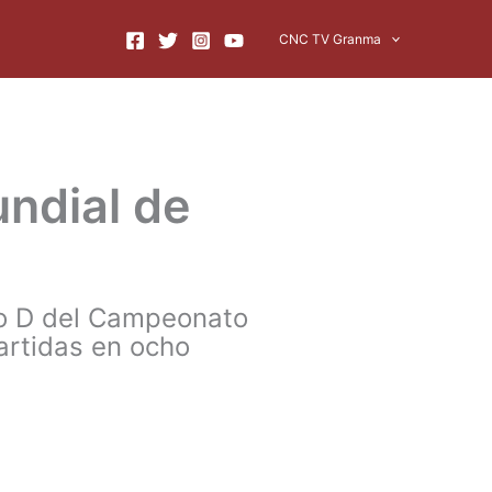
CNC TV Granma
ndial de
po D del Campeonato
artidas en ocho