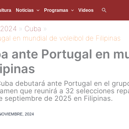
Buscar
ltura
Noticias
Programas
Videos
2024
Cuba
al en mundial de voleibol de Filipinas
a ante Portugal en mu
lipinas
Cuba debutará ante Portugal en el gru
tamen que reunirá a 32 selecciones rep
e septiembre de 2025 en Filipinas.
NOVIEMBRE, 2024