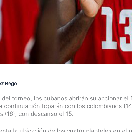
ez Rego
del torneo, los cubanos abrirán su accionar el 
a continuación toparán con los colombianos (14)
 (16), con descanso el 15.
nta la ubicación de los cuatro planteles en el 