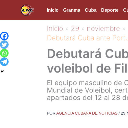
Ir
Inicio
Granma
Cuba
Deporte
Cu
al
contenido
Inicio
29
noviembre
Debutará Cuba ante Portug
Debutará Cub
voleibol de Fi
El equipo masculino de 
Mundial de Voleibol, cer
apartados del 12 al 28 d
POR
AGENCIA CUBANA DE NOTICIAS
/
29 