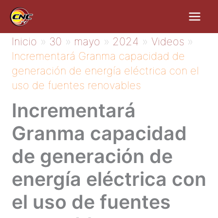
Ir
al
contenido
Inicio
30
mayo
2024
Videos
Incrementará Granma capacidad de
generación de energía eléctrica con el
uso de fuentes renovables
Incrementará
Granma capacidad
de generación de
energía eléctrica con
el uso de fuentes