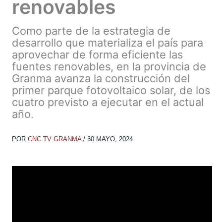
renovables
Como parte de la estrategia de
desarrollo que materializa el país para
aprovechar de forma eficiente las
fuentes renovables, en la provincia de
Granma avanza la construcción del
primer parque fotovoltaico solar, de los
cuatro previsto a ejecutar en el actual
año.
POR
CNC TV GRANMA
/
30 MAYO, 2024