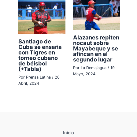
Alazanes repiten
Santiago de
nocaut sobre
Cuba se ensaña
Mayabeque y se
con Tigres en
afincan en el
torneo cubano
segundo lugar
de béisbol
(+Tabla)
Por
La Demajagua
/
19
Mayo, 2024
Por
Prensa Latina
/
26
Abril, 2024
Inicio