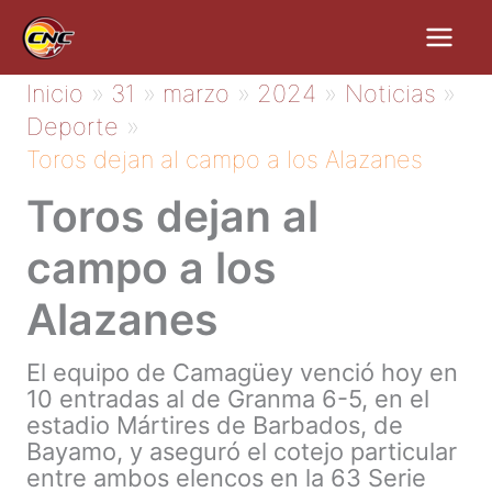
Ir
al
contenido
Inicio
31
marzo
2024
Noticias
Deporte
Toros dejan al campo a los Alazanes
Toros dejan al
campo a los
Alazanes
El equipo de Camagüey venció hoy en
10 entradas al de Granma 6-5, en el
estadio Mártires de Barbados, de
Bayamo, y aseguró el cotejo particular
entre ambos elencos en la 63 Serie