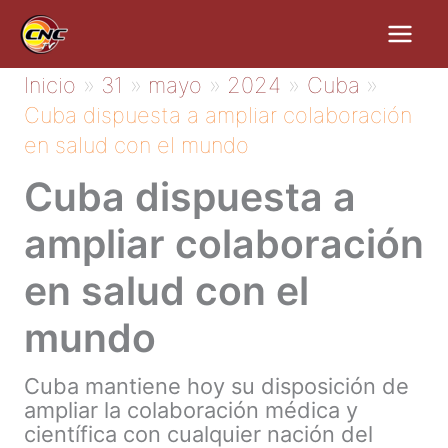
Ir
al
contenido
Inicio
31
mayo
2024
Cuba
Cuba dispuesta a ampliar colaboración
en salud con el mundo
Cuba dispuesta a
ampliar colaboración
en salud con el
mundo
Cuba mantiene hoy su disposición de
ampliar la colaboración médica y
científica con cualquier nación del