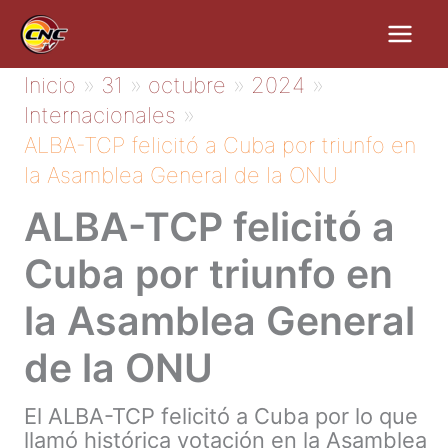
Ir
al
contenido
Inicio
31
octubre
2024
Internacionales
ALBA-TCP felicitó a Cuba por triunfo en
la Asamblea General de la ONU
ALBA-TCP felicitó a
Cuba por triunfo en
la Asamblea General
de la ONU
El ALBA-TCP felicitó a Cuba por lo que
llamó histórica votación en la Asamblea