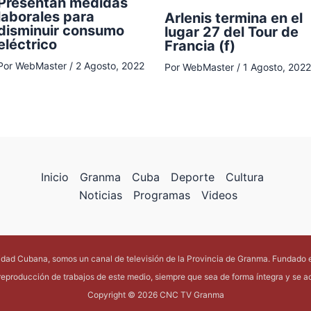
Presentan medidas
laborales para
Arlenis termina en el
disminuir consumo
lugar 27 del Tour de
eléctrico
Francia (f)
Por
WebMaster
/
2 Agosto, 2022
Por
WebMaster
/
1 Agosto, 2022
Inicio
Granma
Cuba
Deporte
Cultura
Noticias
Programas
Videos
lidad Cubana, somos un canal de televisión de la Provincia de Granma. Fundado 
reproducción de trabajos de este medio, siempre que sea de forma íntegra y se acr
Copyright © 2026 CNC TV Granma