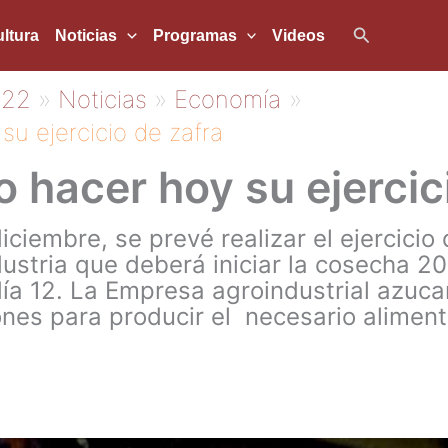
Buscar
ltura
Noticias
Programas
Videos
022
Noticias
Economía
su ejercicio de zafra
o hacer hoy su ejercic
ciembre, se prevé realizar el ejercicio d
ustria que deberá iniciar la cosecha 20
a 12. La Empresa agroindustrial azucar
nes para producir el necesario aliment