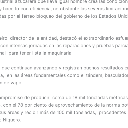
strial azucarera que lleva igual nombre crea las condicion
y hacerlo con eficiencia, no obstante las severas limitacio
as por el férreo bloqueo del gobierno de los Estados Unid
iro, director de la entidad, destacó el extraordinario esfu
 con intensas jornadas en las reparaciones y pruebas parci
inal para tener lista la maquinaria.
o que continúan avanzando y registran buenos resultados e
da, en las áreas fundamentales como el tándem, basculado
n de vapor.
compromiso de producir cerca de 18 mil toneladas métricas
, con el 78 por ciento de aprovechamiento de la norma po
sus áreas y recibir más de 100 mil toneladas, procedentes
e Niquero.