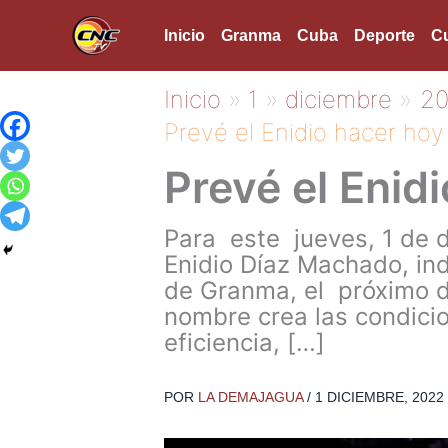
Ir
Inicio
Granma
Cuba
Deporte
Cu
al
contenido
Inicio
1
diciembre
2
Prevé el Enidio hacer hoy 
Prevé el Enidi
Para este jueves, 1 de di
Enidio Díaz Machado, ind
de Granma, el próximo dí
nombre crea las condicio
eficiencia, […]
POR
LA DEMAJAGUA
/
1 DICIEMBRE, 2022