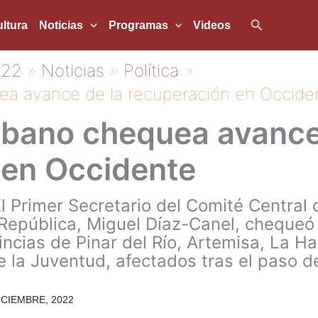
Buscar
ltura
Noticias
Programas
Videos
022
Noticias
Política
ea avance de la recuperación en Occide
ubano chequea avance
 en Occidente
l Primer Secretario del Comité Central
República, Miguel Díaz-Canel, chequeó 
incias de Pinar del Río, Artemisa, La 
e la Juventud, afectados tras el paso de
ICIEMBRE, 2022