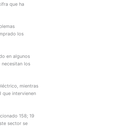
ifra que ha
oblemas
omprado los
do en algunos
 necesitan los
léctrico, mientras
l que intervienen
ncionado 158; 19
ste sector se