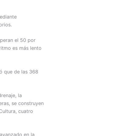
mediante
orios.
peran el 50 por
 ritmo es más lento
ó que de las 368
renaje, la
ceras, se construyen
Cultura, cuatro
 avanzado en la