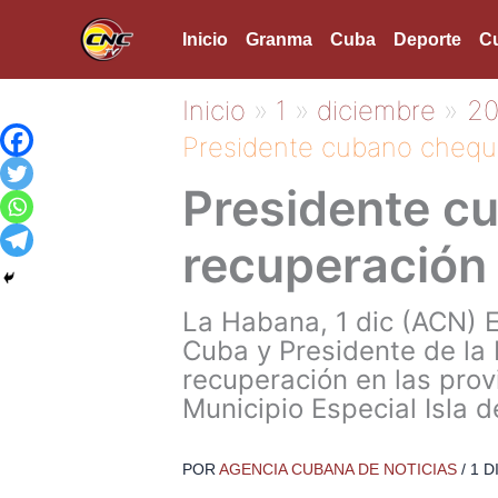
Ir
Inicio
Granma
Cuba
Deporte
Cu
al
contenido
Inicio
1
diciembre
2
Presidente cubano chequ
Presidente c
recuperación
La Habana, 1 dic (ACN) E
Cuba y Presidente de la 
recuperación en las prov
Municipio Especial Isla d
POR
AGENCIA CUBANA DE NOTICIAS
/
1 D