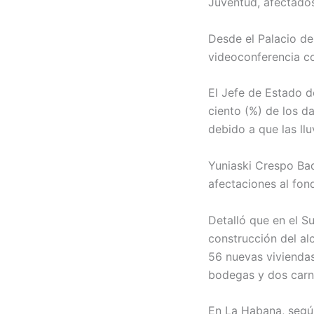
Juventud, afectados
Desde el Palacio de
videoconferencia co
El Jefe de Estado d
ciento (%) de los d
debido a que las llu
Yuniaski Crespo Baq
afectaciones al fon
Detalló que en el S
construcción del alc
56 nuevas viviendas 
bodegas y dos carni
En La Habana, según