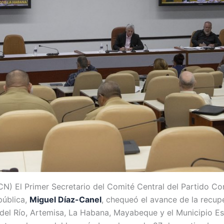
CN) El Primer Secretario del Comité Central del Partido C
pública,
Miguel Díaz-Canel
, chequeó el avance de la recup
 del Río, Artemisa, La Habana, Mayabeque y el Municipio Esp