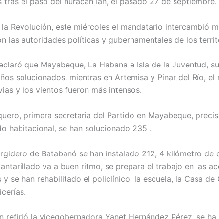
 tras el paso del huracán Ian, el pasado 27 de septiembre.
 la Revolución, este miércoles el mandatario intercambió 
n las autoridades políticas y gubernamentales de los territ
eclaró que Mayabeque, La Habana e Isla de la Juventud, su
años solucionados, mientras en Artemisa y Pinar del Río, el
vias y los vientos fueron más intensos.
uero, primera secretaria del Partido en Mayabeque, precis
do habitacional, se han solucionado 235 .
urgidero de Batabanó se han instalado 212, 4 kilómetro de d
antarillado va a buen ritmo, se prepara el trabajo en las a
y se han rehabilitado el policlínico, la escuela, la Casa de 
cerías.
 refirió la vicegobernadora Yanet Hernández Pérez, se ha