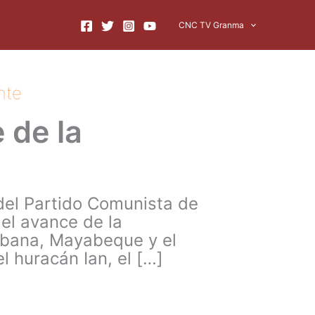
CNC TV Granma
nte
 de la
 del Partido Comunista de
el avance de la
Habana, Mayabeque y el
l huracán Ian, el […]