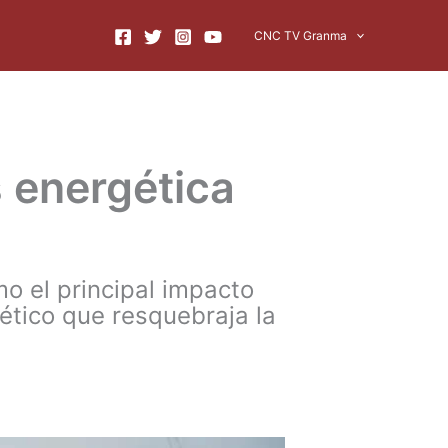
CNC TV Granma
s energética
mo el principal impacto
ético que resquebraja la