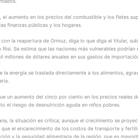
ntados.
, el aumento en los precios del combustible y los fletes s
las finanzas públicas y los hogares.
 con la reapertura de Ormuz, diga lo que diga el titular, su
Risi. Se estima que las naciones más vulnerables podrían 
l millones de dólares anuales en sus gastos de importació
e la energía se traslada directamente a los alimentos, agra
ria.
 un aumento del cinco por ciento en los precios reales d
nto el riesgo de desnutrición aguda en niños pobres.
na, la situación es crítica; aunque el crecimiento se proye
a que el encarecimiento de los costos de transporte y ferti
ación y la seguridad alimentaria de la región, que es mayor