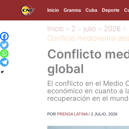
Ir
Inicio
Granma
Cuba
Deporte
Cu
al
contenido
Inicio
2
julio
2026
Conflicto medioriental des
Conflicto med
global
El conflicto en el Medio 
económico en cuanto a la
recuperación en el mund
POR
PRENSA LATINA
/
2 JULIO, 2026