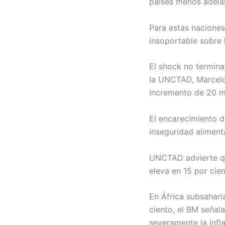
países menos adela
Para estas naciones
insoportable sobre 
El shock no termina
la UNCTAD, Marcelo 
incremento de 20 mi
El encarecimiento d
inseguridad alimenta
UNCTAD advierte que
eleva en 15 por cie
En África subsaharia
ciento, el BM señal
severamente la infl