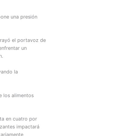
upone una presión
brayó el portavoz de
enfrentar un
n.
vando la
e los alimentos
cta en cuatro por
lizantes impactará
itariamente