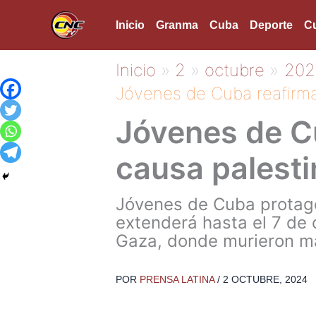
Ir
Inicio
Granma
Cuba
Deporte
Cu
al
contenido
Inicio
2
octubre
202
Jóvenes de Cuba reafirma
Jóvenes de Cu
causa palesti
Jóvenes de Cuba protago
extenderá hasta el 7 de o
Gaza, donde murieron má
POR
PRENSA LATINA
/
2 OCTUBRE, 2024