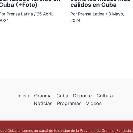
cálidos en Cuba
Cuba (+Foto)
Por
Prensa Latina
/
3 Mayo,
Por
Prensa Latina
/
25 Abril,
2024
2024
Inicio
Granma
Cuba
Deporte
Cultura
Noticias
Programas
Videos
lidad Cubana, somos un canal de televisión de la Provincia de Granma. Fundado 