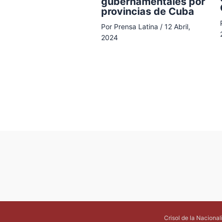
gubernamentales por
provincias de Cuba
Por
Prensa Latina
/
12 Abril,
2024
Crisol de la Naciona