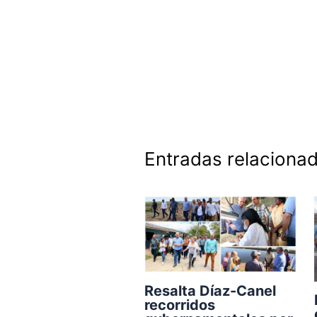
Entradas relaciona
Resalta Díaz-Canel
recorridos