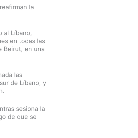
reafirman la
 al Líbano,
es en todas las
e Beirut, en una
nada las
 sur de Líbano, y
n.
entras sesiona la
go de que se