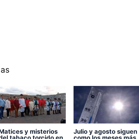
das
Julio y agosto siguen
Matices y misterios
como los meses más
del tabaco torcido en