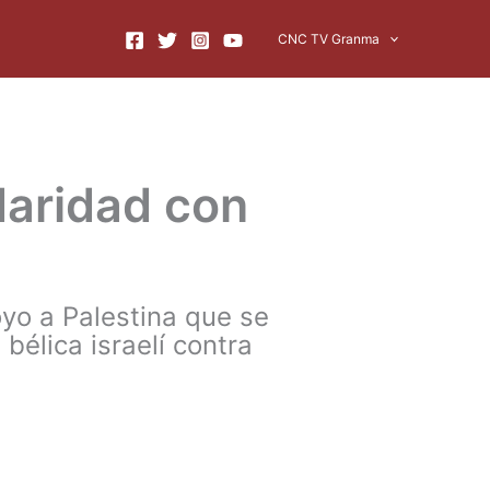
CNC TV Granma
daridad con
yo a Palestina que se
bélica israelí contra