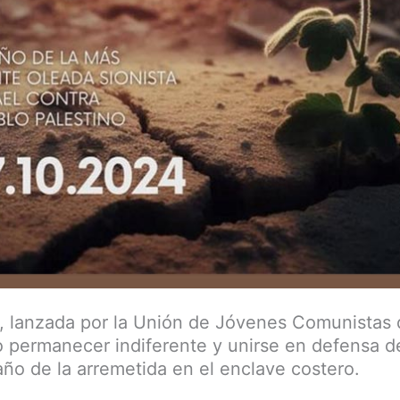
, lanzada por la Unión de Jóvenes Comunistas
no permanecer indiferente y unirse en defensa d
año de la arremetida en el enclave costero.