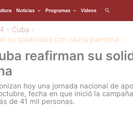
Buscar
ltura
Noticias
Programas
Videos
4
Cuba
n su solidaridad con causa palestina
ba reafirman su soli
na
nizan hoy una jornada nacional de apo
ctubre, fecha en que inició la campaña 
s de 41 mil personas.