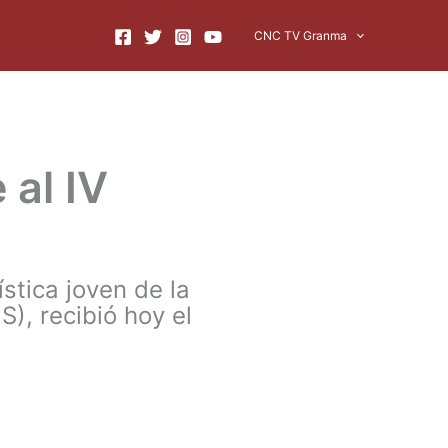
CNC TV Granma
al IV
stica joven de la
), recibió hoy el