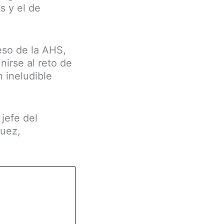
s y el de
eso de la AHS,
nirse al reto de
 ineludible
jefe del
quez,