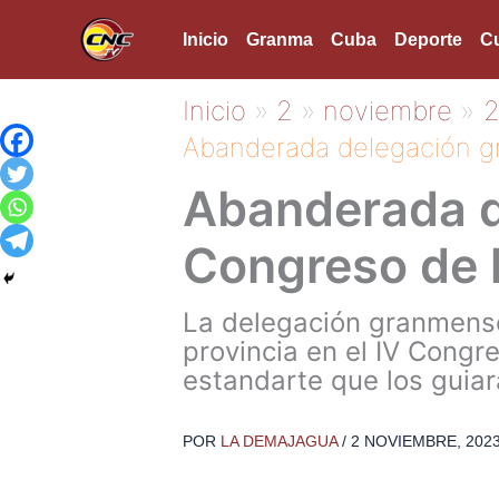
Ir
Inicio
Granma
Cuba
Deporte
Cu
al
contenido
Inicio
2
noviembre
Abanderada delegación g
Abanderada d
Congreso de 
La delegación granmense,
provincia en el IV Congr
estandarte que los guiar
POR
LA DEMAJAGUA
/
2 NOVIEMBRE, 202