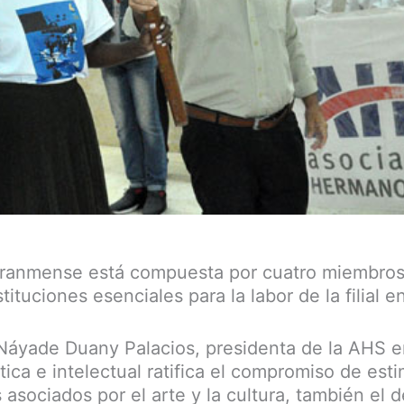
granmense está compuesta por cuatro miembros 
ituciones esenciales para la labor de la filial en 
Náyade Duany Palacios, presidenta de la AHS e
tica e intelectual ratifica el compromiso de esti
asociados por el arte y la cultura, también el 