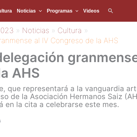
Buscar
ltura
Noticias
Programas
Videos
2023
Noticias
Cultura
ranmense al IV Congreso de la AHS
elegación granmense 
la AHS
 que representará a la vanguardia artí
eso de la Asociación Hermanos Saiz (AHS
á en la cita a celebrarse este mes.
3