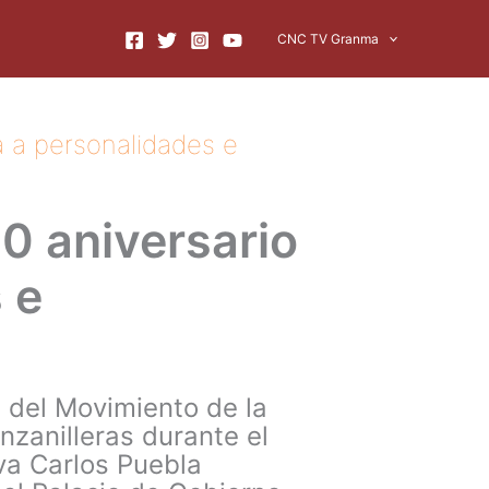
CNC TV Granma
 a personalidades e
0 aniversario
 e
 del Movimiento de la
zanilleras durante el
ova Carlos Puebla