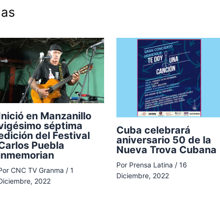
das
Inició en Manzanillo
vigésimo séptima
Cuba celebrará
edición del Festival
aniversario 50 de la
Carlos Puebla
Nueva Trova Cubana
inmemorian
Por
Prensa Latina
/
16
Por
CNC TV Granma
/
1
Diciembre, 2022
Diciembre, 2022