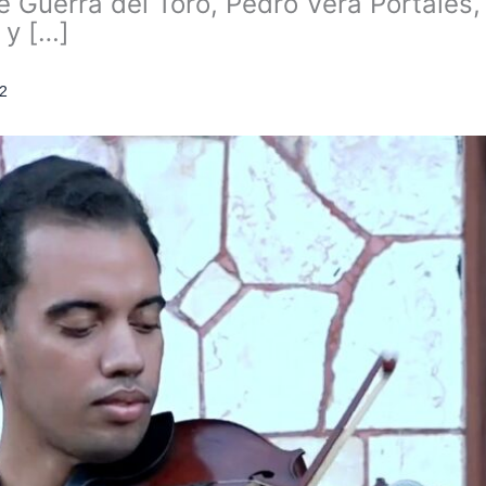
 Guerra del Toro, Pedro Vera Portales, 
 y […]
2