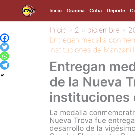
Ir
Inicio
Granma
Cuba
Deporte
Cu
al
contenido
Inicio
2
diciembre
2
Entregan medalla conmemo
instituciones de Manzanil
Entregan med
de la Nueva T
instituciones
La medalla conmemorativa
Nueva Trova fue entregad
desarrollo de la vigésim