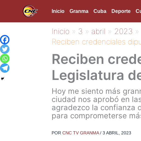
Ir
Inicio
Granma
Cuba
Deporte
Cu
al
contenido
Inicio
3
abril
2023
Reciben credenciales dipu
Reciben crede
Legislatura d
Hoy me siento más granm
ciudad nos aprobó en las
agradezco la confianza 
para comprometerse más”
POR
CNC TV GRANMA
/
3 ABRIL, 2023