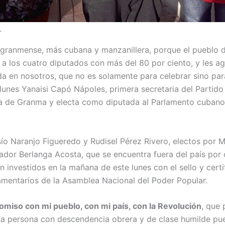
.
granmense, más cubana y manzanillera, porque el pueblo d
 a los cuatro diputados con más del 80 por ciento, y les a
da en nosotros, que no es solamente para celebrar sino p
e lunes Yanaisi Capó Nápoles, primera secretaria del Partid
ia de Granma y electa como diputada al Parlamento cubano
o Naranjo Figueredo y Rudisel Pérez Rivero, electos por Ma
ador Berlanga Acosta, que se encuentra fuera del país po
n investidos en la mañana de este lunes con el sello y cert
mentarios de la Asamblea Nacional del Poder Popular.
iso con mi pueblo, con mi país, con la Revolución
, que
a persona con descendencia obrera y de clase humilde pue