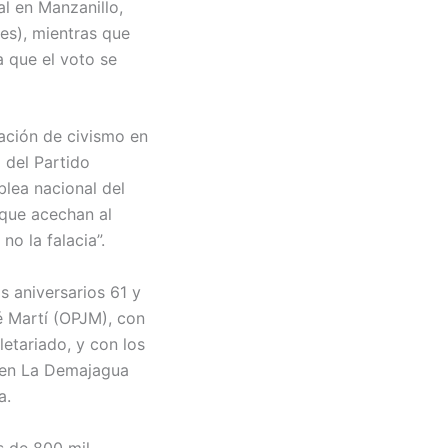
al en Manzanillo,
res), mientras que
ca que el voto se
ración de civismo en
 del Partido
lea nacional del
 que acechan al
no la falacia”.
os aniversarios 61 y
 Martí (OPJM), con
letariado, y con los
a en La Demajagua
a.
s de 800 mil