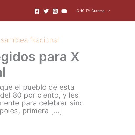
CNC TV Granma
 Asamblea Nacional
egidos para X
l
que el pueblo de esta
el 80 por ciento, y les
mente para celebrar sino
poles, primera […]