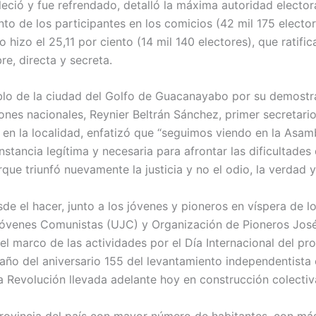
leció y fue refrendado, detalló la máxima autoridad elector
nto de los participantes en los comicios (42 mil 175 electo
o hizo el 25,11 por ciento (14 mil 140 electores), que ratifi
re, directa y secreta.
ueblo de la ciudad del Golfo de Guacanayabo por su demost
iones nacionales, Reynier Beltrán Sánchez, primer secretario
n la localidad, enfatizó que “seguimos viendo en la Asamb
nstancia legítima y necesaria para afrontar las dificultades
ue triunfó nuevamente la justicia y no el odio, la verdad y 
sde el hacer, junto a los jóvenes y pioneros en víspera de l
Jóvenes Comunistas (UJC) y Organización de Pioneros José
el marco de las actividades por el Día Internacional del pro
 año del aniversario 155 del levantamiento independentist
ca Revolución llevada adelante hoy en construcción colectiv
rovincia del país con mayor número de habitantes, con má