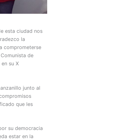
e esta ciudad nos
gradezco la
ara comprometerse
o Comunista de
 en su X
nzanillo junto al
r compromisos
ificado que les
 por su democracia
da estar en la