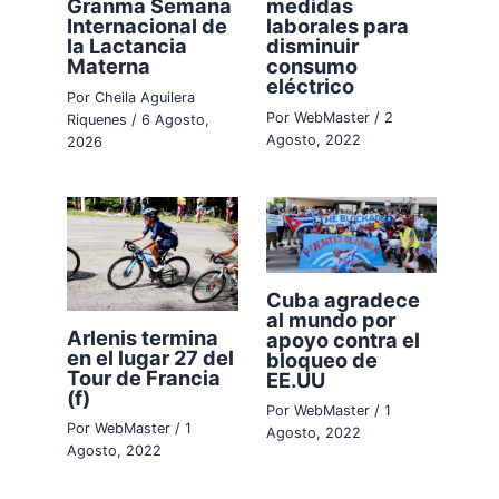
Granma Semana
medidas
Internacional de
laborales para
la Lactancia
disminuir
Materna
consumo
eléctrico
Por
Cheila Aguilera
Por
WebMaster
/
2
Riquenes
/
6 Agosto,
Agosto, 2022
2026
Cuba agradece
al mundo por
Arlenis termina
apoyo contra el
en el lugar 27 del
bloqueo de
Tour de Francia
EE.UU
(f)
Por
WebMaster
/
1
Por
WebMaster
/
1
Agosto, 2022
Agosto, 2022