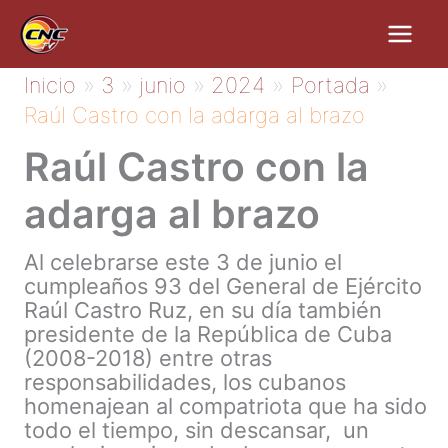
Ir
al
contenido
Inicio
3
junio
2024
Portada
Raúl Castro con la adarga al brazo
Raúl Castro con la
adarga al brazo
Al celebrarse este 3 de junio el
cumpleaños 93 del General de Ejército
Raúl Castro Ruz, en su día también
presidente de la República de Cuba
(2008-2018) entre otras
responsabilidades, los cubanos
homenajean al compatriota que ha sido
todo el tiempo, sin descansar, un