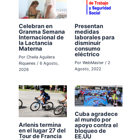
Celebran en
Presentan
Granma Semana
medidas
Internacional de
laborales para
la Lactancia
disminuir
Materna
consumo
eléctrico
Por
Cheila Aguilera
Por
WebMaster
/
2
Riquenes
/
6 Agosto,
Agosto, 2022
2026
Cuba agradece
al mundo por
Arlenis termina
apoyo contra el
en el lugar 27 del
bloqueo de
Tour de Francia
EE.UU