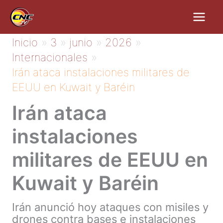
Ir
al
contenido
Inicio
3
junio
2026
Internacionales
Irán ataca instalaciones militares de
EEUU en Kuwait y Baréin
Irán ataca
instalaciones
militares de EEUU en
Kuwait y Baréin
Irán anunció hoy ataques con misiles y
drones contra bases e instalaciones