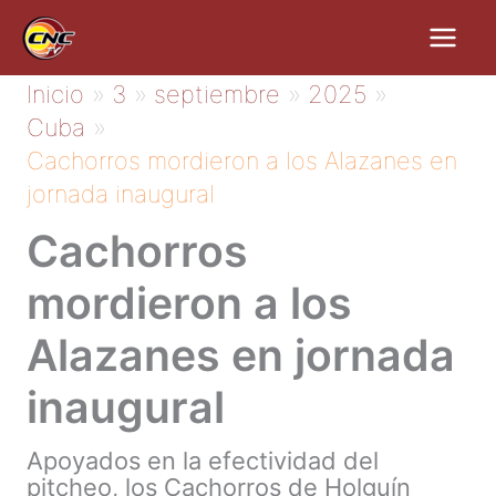
Ir
al
contenido
Inicio
3
septiembre
2025
Cuba
Cachorros mordieron a los Alazanes en
jornada inaugural
Cachorros
mordieron a los
Alazanes en jornada
inaugural
Apoyados en la efectividad del
pitcheo, los Cachorros de Holguín