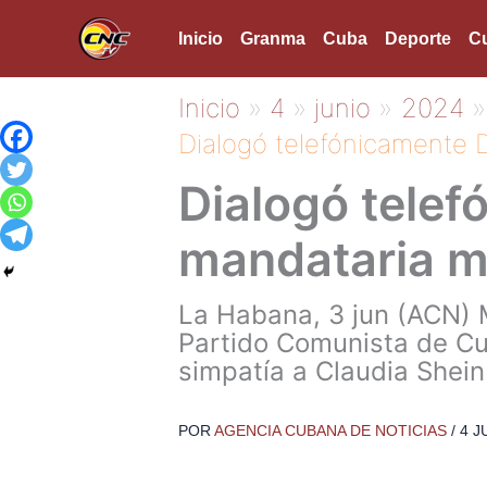
Ir
Inicio
Granma
Cuba
Deporte
Cu
al
contenido
Inicio
4
junio
2024
Dialogó telefónicamente 
Dialogó tele
mandataria m
La Habana, 3 jun (ACN) M
Partido Comunista de Cub
simpatía a Claudia Shein
POR
AGENCIA CUBANA DE NOTICIAS
/
4 J