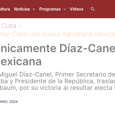
Buscar
ltura
Noticias
Programas
Videos
Cuba
Díaz-Canel con nueva mandataria mexica
fónicamente Díaz-Cane
exicana
iguel Díaz-Canel, Primer Secretario de
a y Presidente de la República, trasla
baum, por su victoria al resultar electa
UNIO, 2024