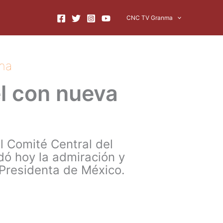
CNC TV Granma
na
l con nueva
l Comité Central del
dó hoy la admiración y
 Presidenta de México.