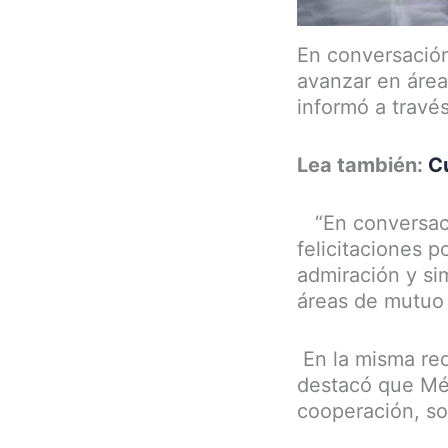
En conversación
avanzar en área
informó a través
Lea también:
C
“En conversació
felicitaciones 
admiración y si
áreas de mutuo i
En la misma red
destacó que Mé
cooperación, sol