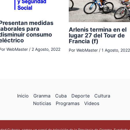
Presentan medidas
laborales para
Arlenis termina en el
disminuir consumo
lugar 27 del Tour de
eléctrico
Francia (f)
Por
WebMaster
/
2 Agosto, 2022
Por
WebMaster
/
1 Agosto, 2022
Inicio
Granma
Cuba
Deporte
Cultura
Noticias
Programas
Videos
lidad Cubana, somos un canal de televisión de la Provincia de Granma. Fundado 