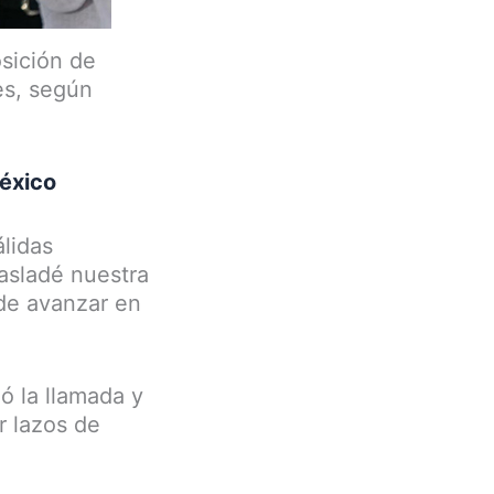
osición de
es, según
éxico
lidas
asladé nuestra
 de avanzar en
ó la llamada y
 lazos de