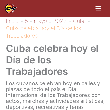
Ir
al
contenido
Inicio
5
mayo
2023
Cuba
Cuba celebra hoy el Día de los
Trabajadores
Cuba celebra hoy el
Día de los
Trabajadores
Los cubanos celebran hoy en calles y
plazas de todo el país el Día
Internacional de los Trabajadores con
actos, marchas y actividades artísticas,
deportivas, recreativas y ferias