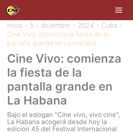
Ir
al
contenido
Inicio
5
diciembre
2024
Cuba
Cine Vivo: comienza la fiesta de la
pantalla grande en La Habana
Cine Vivo: comienza
la fiesta de la
pantalla grande en
La Habana
Bajo el eslogan "Cine vivo, vivo cine",
La Habana acogerá desde hoy la
edición 45 del Festival Internacional