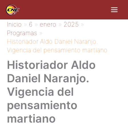
Ir
al
contenido
Inicio
6
enero
2025
Programas
Historiador Aldo Daniel Naranjo.
Vigencia del pensamiento martiano
Historiador Aldo
Daniel Naranjo.
Vigencia del
pensamiento
martiano