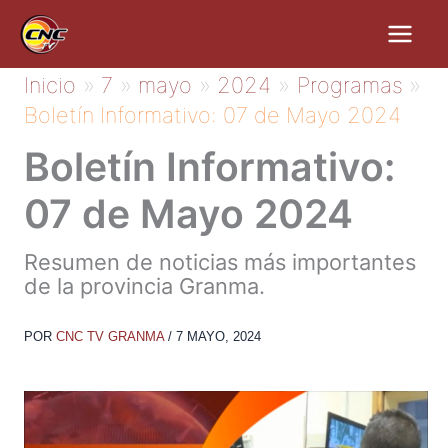
Ir
al
contenido
Inicio
7
mayo
2024
Programas
Boletín Informativo: 07 de Mayo 2024
Boletín Informativo:
07 de Mayo 2024
Resumen de noticias más importantes
de la provincia Granma.
POR
CNC TV GRANMA
/
7 MAYO, 2024