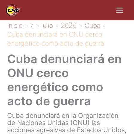
Ir
al
contenido
Inicio
7
julio
2026
Cuba
Cuba denunciará en ONU cerco
energético como acto de guerra
Cuba denunciará en
ONU cerco
energético como
acto de guerra
Cuba denunciará en la Organización
de Naciones Unidas (ONU) las
acciones agresivas de Estados Unidos,