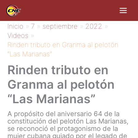
Ir
al
contenido
Inicio
7
septiembre
2022
Videos
Rinden tributo en Granma al pelotón
“Las Marianas”
Rinden tributo en
Granma al pelotón
“Las Marianas”
A propósito del aniversario 64 de la
constitución del pelotón Las Marianas,
se reconoció el protagonismo de la
mujer cubana guiado por el legado de