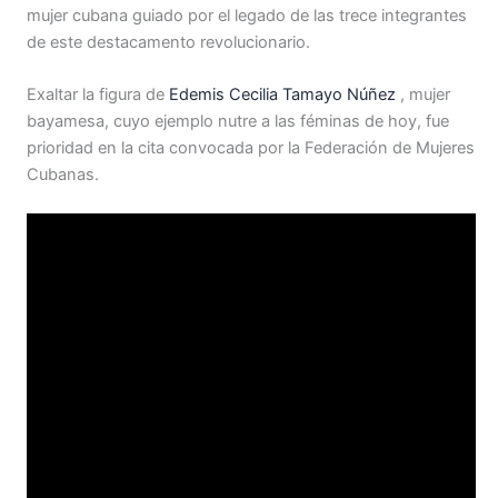
mujer cubana guiado por el legado de las trece integrantes
de este destacamento revolucionario.
Exaltar la figura de
Edemis Cecilia Tamayo Núñez
, mujer
bayamesa, cuyo ejemplo nutre a las féminas de hoy, fue
prioridad en la cita convocada por la Federación de Mujeres
Cubanas.