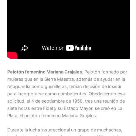
Pelotón femenino Mariana Grajales
. Pelotón formado por
mujeres que en la Sierra Maestra, además de ayudar en la
retaguardia como guerrilleras, tenían decisión de insistir
para incorporarse como combatientes. Obedeciendo esa
solicitud, el 4 de septiembre de 1958, tras una reunión de
siete horas entre Fidel y su Estado Mayor, se creó en La
Plata, el pelotón femenino Mariana Grajales.
Durante la lucha insurreccional un grupo de muchachas,