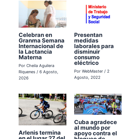
Celebran en
Presentan
Granma Semana
medidas
Internacional de
laborales para
la Lactancia
disminuir
Materna
consumo
eléctrico
Por
Cheila Aguilera
Por
WebMaster
/
2
Riquenes
/
6 Agosto,
Agosto, 2022
2026
Cuba agradece
al mundo por
Arlenis termina
apoyo contra el
en el lugar 27 del
bloqueo de